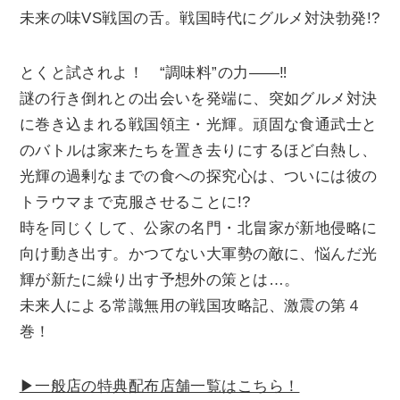
未来の味VS戦国の舌。戦国時代にグルメ対決勃発!?
とくと試されよ！ “調味料”の力――‼
謎の行き倒れとの出会いを発端に、突如グルメ対決
に巻き込まれる戦国領主・光輝。頑固な食通武士と
のバトルは家来たちを置き去りにするほど白熱し、
光輝の過剰なまでの食への探究心は、ついには彼の
トラウマまで克服させることに!?
時を同じくして、公家の名門・北畠家が新地侵略に
向け動き出す。かつてない大軍勢の敵に、悩んだ光
輝が新たに繰り出す予想外の策とは…。
未来人による常識無用の戦国攻略記、激震の第４
巻！
▶一般店の特典配布店舗一覧はこちら！