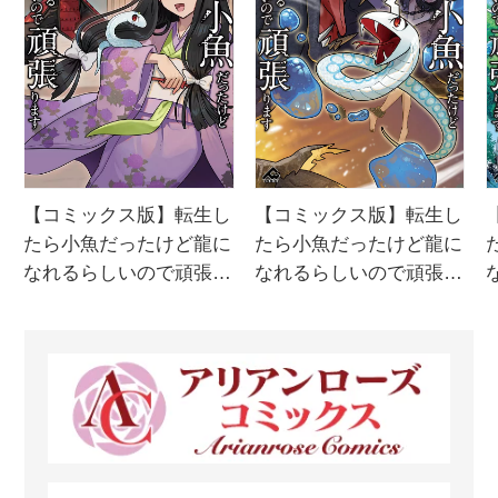
小
【コミックス版】転生し
【コミックス版】転生し
る
たら小魚だったけど龍に
たら小魚だったけど龍に
なれるらしいので頑張り
なれるらしいので頑張り
ます 3
ます 2