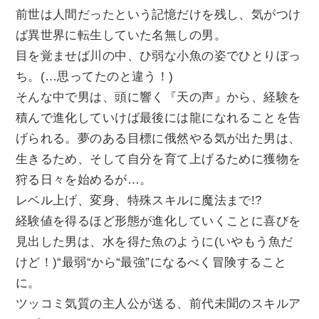
前世は人間だったという記憶だけを残し、気がつけ
ば異世界に転生していた名無しの男。
目を覚ませば川の中、ひ弱な小魚の姿でひとりぼっ
ち。(…思ってたのと違う！)
そんな中で男は、頭に響く『天の声』から、経験を
積んで進化していけば最後には龍になれることを告
げられる。夢のある目標に俄然やる気が出た男は、
生きるため、そして自分を育て上げるために獲物を
狩る日々を始めるが…。
レベル上げ、変身、特殊スキルに魔法まで!?
経験値を得るほど形態が進化していくことに喜びを
見出した男は、水を得た魚のように(いやもう魚だ
けど！)“最弱“から“最強”になるべく冒険すること
に。
ツッコミ気質の主人公が送る、前代未聞のスキルア