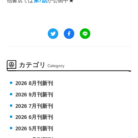
他書店では
第7話
が公開中★
カテゴリ
Category
2026 8月刊新刊
2026 9月刊新刊
2026 7月刊新刊
2026 6月刊新刊
2026 5月刊新刊