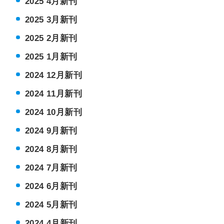
2025 4月新刊
2025 3月新刊
2025 2月新刊
2025 1月新刊
2024 12月新刊
2024 11月新刊
2024 10月新刊
2024 9月新刊
2024 8月新刊
2024 7月新刊
2024 6月新刊
2024 5月新刊
2024 4月新刊