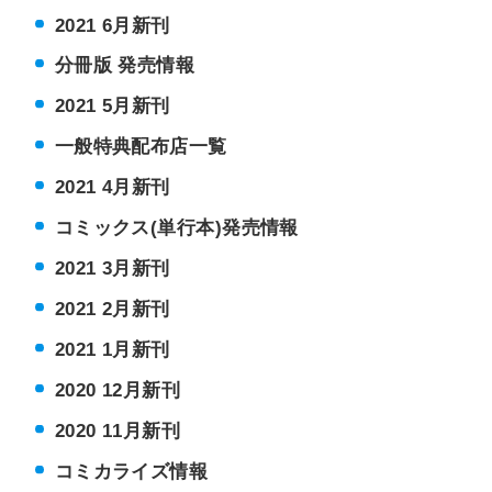
2021 6月新刊
分冊版 発売情報
2021 5月新刊
一般特典配布店一覧
2021 4月新刊
コミックス(単行本)発売情報
2021 3月新刊
2021 2月新刊
2021 1月新刊
2020 12月新刊
2020 11月新刊
コミカライズ情報