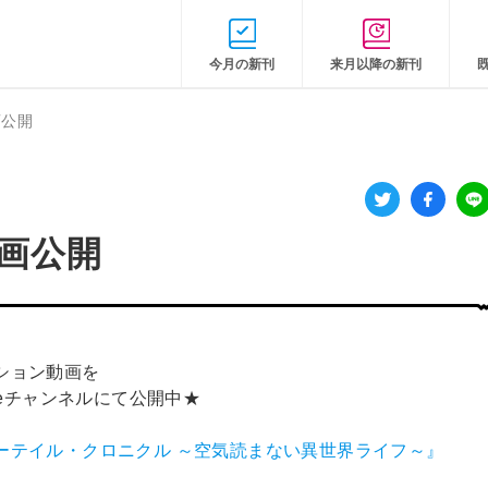
今月の新刊
来月以降の新刊
画公開
画公開
ション動画を
ubeチャンネルにて公開中★
ーテイル・クロニクル ～空気読まない異世界ライフ～』