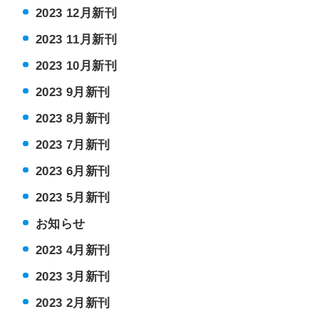
2023 12月新刊
2023 11月新刊
2023 10月新刊
2023 9月新刊
2023 8月新刊
2023 7月新刊
2023 6月新刊
2023 5月新刊
お知らせ
2023 4月新刊
2023 3月新刊
2023 2月新刊