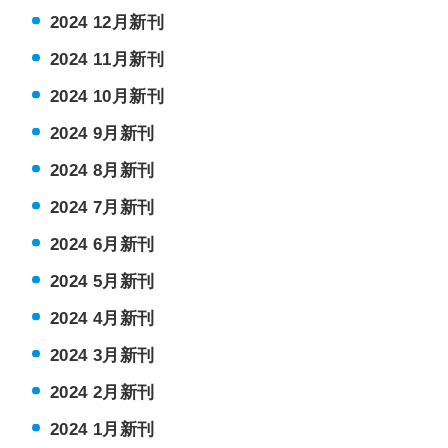
2024 12月新刊
2024 11月新刊
2024 10月新刊
2024 9月新刊
2024 8月新刊
2024 7月新刊
2024 6月新刊
2024 5月新刊
2024 4月新刊
2024 3月新刊
2024 2月新刊
2024 1月新刊