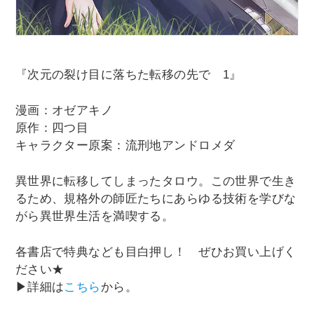
『次元の裂け目に落ちた転移の先で 1』
漫画：オゼアキノ
原作：四つ目
キャラクター原案：流刑地アンドロメダ
異世界に転移してしまったタロウ。この世界で生き
るため、規格外の師匠たちにあらゆる技術を学びな
がら異世界生活を満喫する。
各書店で特典なども目白押し！ ぜひお買い上げく
ださい★
▶詳細は
こちら
から。