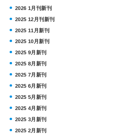
2026 1月刊新刊
2025 12月刊新刊
2025 11月新刊
2025 10月新刊
2025 9月新刊
2025 8月新刊
2025 7月新刊
2025 6月新刊
2025 5月新刊
2025 4月新刊
2025 3月新刊
2025 2月新刊