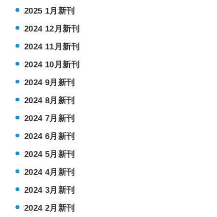
2025 1月新刊
2024 12月新刊
2024 11月新刊
2024 10月新刊
2024 9月新刊
2024 8月新刊
2024 7月新刊
2024 6月新刊
2024 5月新刊
2024 4月新刊
2024 3月新刊
2024 2月新刊