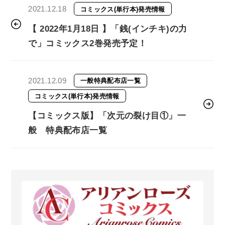
2021.12.18
コミックス(単行本)発売情報
【 2022年1月18日 】「銭(インチキ)の力
で」コミックス2巻発売予定！
2021.12.09
一般特典配布店一覧
コミックス(単行本)発売情報
【コミックス版】「次元の裂け目①」一
般 特典配布店一覧