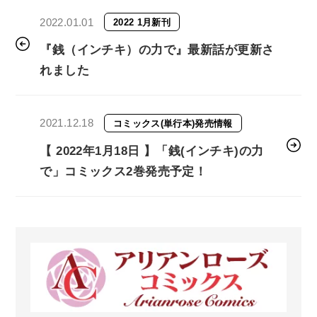
2022.01.01
2022 1月新刊
『銭（インチキ）の力で』最新話が更新さ
れました
2021.12.18
コミックス(単行本)発売情報
【 2022年1月18日 】「銭(インチキ)の力
で」コミックス2巻発売予定！