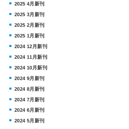
2025 4月新刊
2025 3月新刊
2025 2月新刊
2025 1月新刊
2024 12月新刊
2024 11月新刊
2024 10月新刊
2024 9月新刊
2024 8月新刊
2024 7月新刊
2024 6月新刊
2024 5月新刊