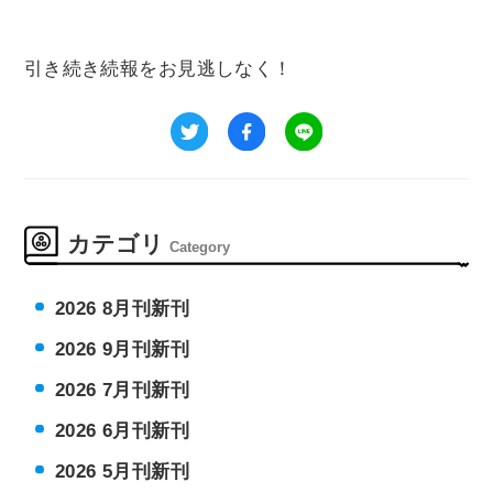
引き続き続報をお見逃しなく！
カテゴリ
Category
2026 8月刊新刊
2026 9月刊新刊
2026 7月刊新刊
2026 6月刊新刊
2026 5月刊新刊