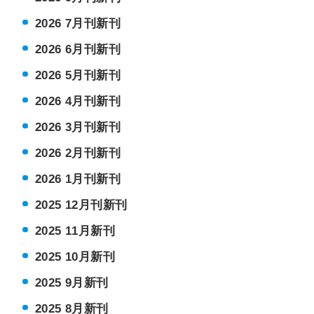
2026 7月刊新刊
2026 6月刊新刊
2026 5月刊新刊
2026 4月刊新刊
2026 3月刊新刊
2026 2月刊新刊
2026 1月刊新刊
2025 12月刊新刊
2025 11月新刊
2025 10月新刊
2025 9月新刊
2025 8月新刊