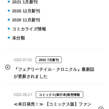
2021 1月新刊
2020 12月新刊
2020 11月新刊
コミカライズ情報
未分類
2022.07.01
2022 7月新刊
『フェアリーテイル・クロニクル』最新話
が更新されました
2022.06.17
コミックス(単行本)発売情報
≪本日発売！≫ 【コミックス版】ファン