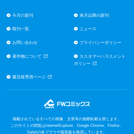
今月の新刊
来月以降の新刊
既刊一覧
ニュース
お問い合わせ
プライバシーポリシー
著作物について
カスタマーハラスメント
ポリシー
書店様専用ページ
掲載されているすべての画像、文章等の無断転載を禁じます。
このサイトの閲覧はInternetExplorer、Google Chrome、Firefox、
Safariの各ブラウザ最新版を推奨しています。