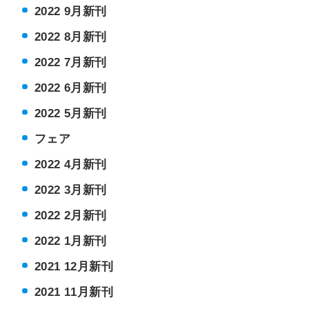
2022 9月新刊
2022 8月新刊
2022 7月新刊
2022 6月新刊
2022 5月新刊
フェア
2022 4月新刊
2022 3月新刊
2022 2月新刊
2022 1月新刊
2021 12月新刊
2021 11月新刊