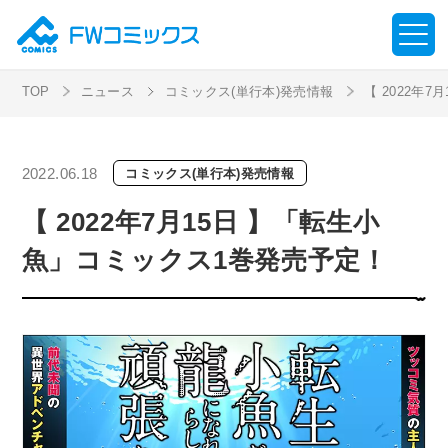
TOP
ニュース
コミックス(単行本)発売情報
【 2022年
2022.06.18
コミックス(単行本)発売情報
【 2022年7月15日 】「転生小
魚」コミックス1巻発売予定！