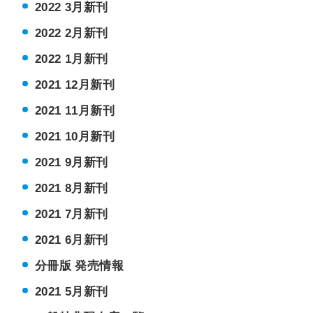
2022 3月新刊
2022 2月新刊
2022 1月新刊
2021 12月新刊
2021 11月新刊
2021 10月新刊
2021 9月新刊
2021 8月新刊
2021 7月新刊
2021 6月新刊
分冊版 発売情報
2021 5月新刊