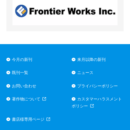
今月の新刊
来月以降の新刊
既刊一覧
ニュース
お問い合わせ
プライバシーポリシー
著作物について
カスタマーハラスメント
ポリシー
書店様専用ページ