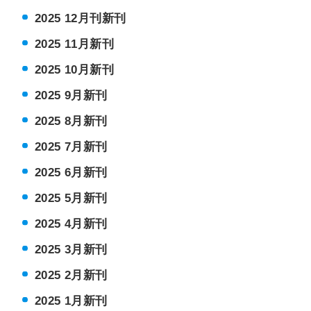
2025 12月刊新刊
2025 11月新刊
2025 10月新刊
2025 9月新刊
2025 8月新刊
2025 7月新刊
2025 6月新刊
2025 5月新刊
2025 4月新刊
2025 3月新刊
2025 2月新刊
2025 1月新刊