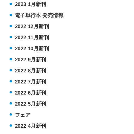
2023 1月新刊
電子単行本 発売情報
2022 12月新刊
2022 11月新刊
2022 10月新刊
2022 9月新刊
2022 8月新刊
2022 7月新刊
2022 6月新刊
2022 5月新刊
フェア
2022 4月新刊