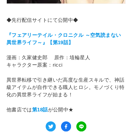
◆先行配信サイトにて公開中◆
『フェアリーテイル・クロニクル ～空気読まない
異世界ライフ～』【第19話】
漫画：久家健史郎 原作：埴輪星人
キャラクター原案：ricci
異世界転移で引き継いだ高度な生産スキルで、神話
級アイテムが自作できる職人ヒロシ。モノづくり特
化の異世界ライフが始まる！
他書店では
第18話
が公開中★