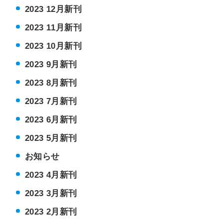
2023 12月新刊
2023 11月新刊
2023 10月新刊
2023 9月新刊
2023 8月新刊
2023 7月新刊
2023 6月新刊
2023 5月新刊
お知らせ
2023 4月新刊
2023 3月新刊
2023 2月新刊