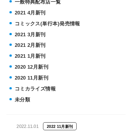
一般特典配布店一覧
2021 4月新刊
コミックス(単行本)発売情報
2021 3月新刊
2021 2月新刊
2021 1月新刊
2020 12月新刊
2020 11月新刊
コミカライズ情報
未分類
2022.11.01
2022 11月新刊