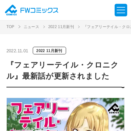
TOP
ニュース
2022 11月新刊
『フェアリーテイル・クロ
2022.11.01
2022 11月新刊
『フェアリーテイル・クロニク
ル』最新話が更新されました