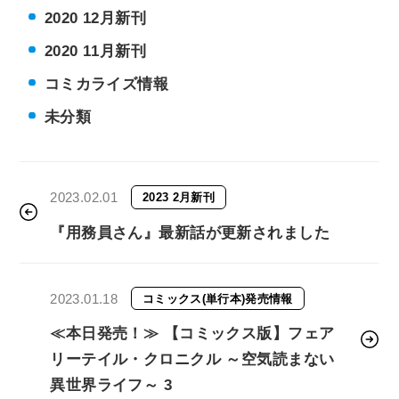
2020 12月新刊
2020 11月新刊
コミカライズ情報
未分類
2023.02.01
2023 2月新刊
『用務員さん』最新話が更新されました
2023.01.18
コミックス(単行本)発売情報
≪本日発売！≫ 【コミックス版】フェア
リーテイル・クロニクル ～空気読まない
異世界ライフ～ 3