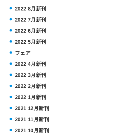
2022 8月新刊
2022 7月新刊
2022 6月新刊
2022 5月新刊
フェア
2022 4月新刊
2022 3月新刊
2022 2月新刊
2022 1月新刊
2021 12月新刊
2021 11月新刊
2021 10月新刊