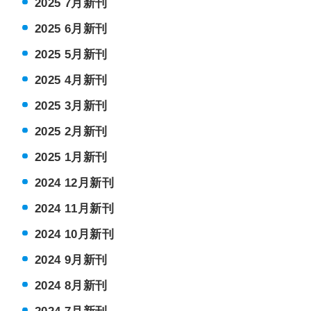
2025 7月新刊
2025 6月新刊
2025 5月新刊
2025 4月新刊
2025 3月新刊
2025 2月新刊
2025 1月新刊
2024 12月新刊
2024 11月新刊
2024 10月新刊
2024 9月新刊
2024 8月新刊