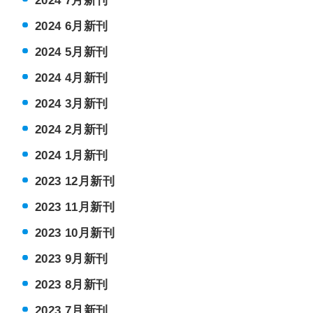
2024 7月新刊
2024 6月新刊
2024 5月新刊
2024 4月新刊
2024 3月新刊
2024 2月新刊
2024 1月新刊
2023 12月新刊
2023 11月新刊
2023 10月新刊
2023 9月新刊
2023 8月新刊
2023 7月新刊