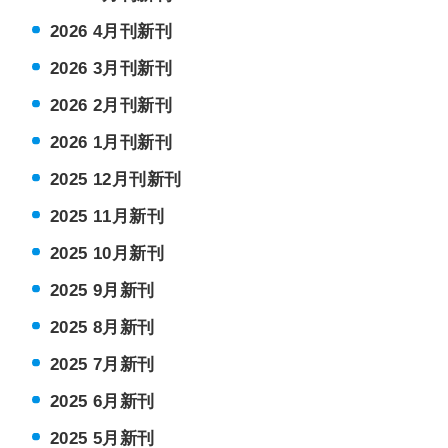
2026 4月刊新刊
2026 3月刊新刊
2026 2月刊新刊
2026 1月刊新刊
2025 12月刊新刊
2025 11月新刊
2025 10月新刊
2025 9月新刊
2025 8月新刊
2025 7月新刊
2025 6月新刊
2025 5月新刊