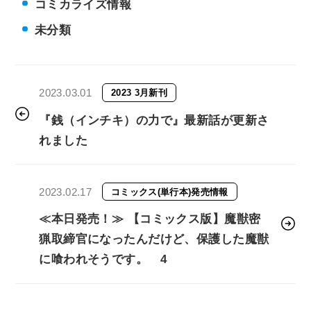
コミカライズ情報
未分類
2023.03.01
2023 3月新刊
『銭（インチキ）の力で』最新話が更新さ
れました
2023.02.17
コミックス(単行本)発売情報
≪本日発売！≫ 【コミックス版】魔獣密
猟取締官になったんだけど、保護した魔獣
に喰われそうです。 4