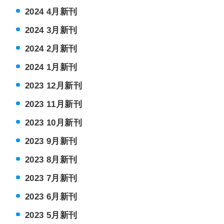
2024 4月新刊
2024 3月新刊
2024 2月新刊
2024 1月新刊
2023 12月新刊
2023 11月新刊
2023 10月新刊
2023 9月新刊
2023 8月新刊
2023 7月新刊
2023 6月新刊
2023 5月新刊