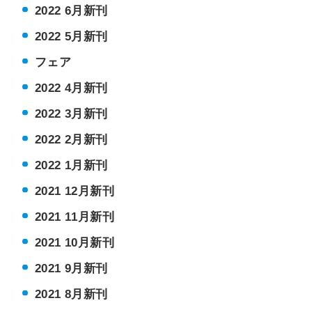
2022 6月新刊
2022 5月新刊
フェア
2022 4月新刊
2022 3月新刊
2022 2月新刊
2022 1月新刊
2021 12月新刊
2021 11月新刊
2021 10月新刊
2021 9月新刊
2021 8月新刊