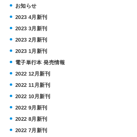
お知らせ
2023 4月新刊
2023 3月新刊
2023 2月新刊
2023 1月新刊
電子単行本 発売情報
2022 12月新刊
2022 11月新刊
2022 10月新刊
2022 9月新刊
2022 8月新刊
2022 7月新刊