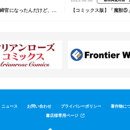
2023.08.08
一般特典配布店一
取締官になったんだけど、保
【コミックス版】「魔獣⑤
ニュース
お問い合わせ
プライバシーポリシー
著作物に
書店様専用ページ