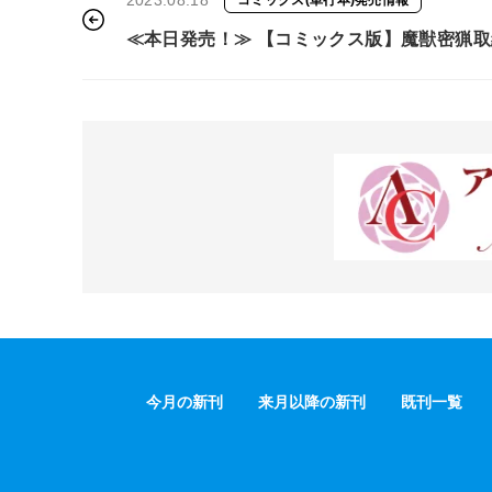
2023.08.18
コミックス(単行本)発売情報
≪本日発売！≫ 【コミックス版】魔獣密猟
護した魔獣に喰われそうです。 5
今月の新刊
来月以降の新刊
既刊一覧