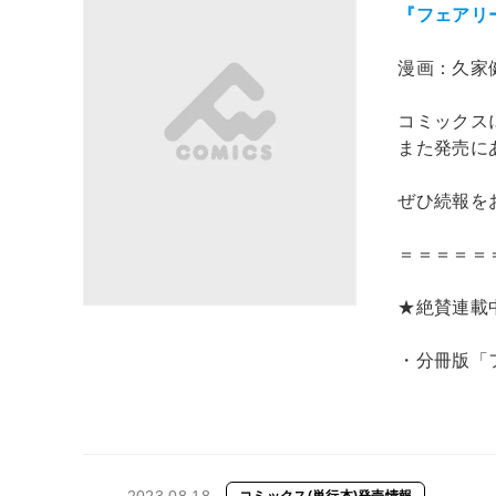
『フェアリ
漫画：久家健
コミックス
また発売に
ぜひ続報をお
＝＝＝＝＝
★絶賛連載
・分冊版「