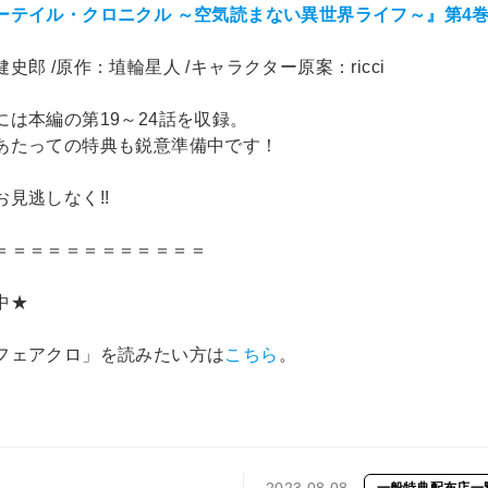
ーテイル・クロニクル ～空気読まない異世界ライフ～』第4
史郎 /原作：埴輪星人 /キャラクター原案：ricci
には本編の第19～24話を収録。
あたっての特典も鋭意準備中です！
見逃しなく!!
＝＝＝＝＝＝＝＝＝＝＝＝
中★
フェアクロ」を読みたい方は
こちら
。