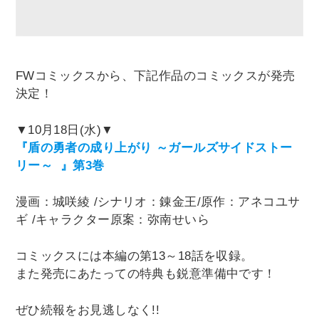
FWコミックスから、下記作品のコミックスが発売
決定！
▼10月18日(水)▼
『盾の勇者の成り上がり ～ガールズサイドストー
リー～ 』第3巻
漫画：城咲綾 /シナリオ：錬金王/原作：アネコユサ
ギ /キャラクター原案：弥南せいら
コミックスには本編の第13～18話を収録。
また発売にあたっての特典も鋭意準備中です！
ぜひ続報をお見逃しなく!!