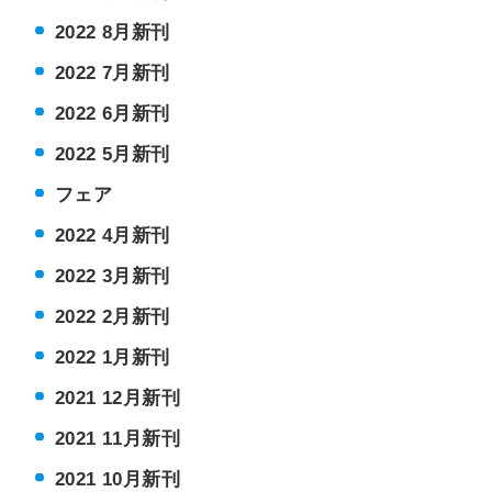
2022 8月新刊
2022 7月新刊
2022 6月新刊
2022 5月新刊
フェア
2022 4月新刊
2022 3月新刊
2022 2月新刊
2022 1月新刊
2021 12月新刊
2021 11月新刊
2021 10月新刊