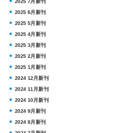
2025 7月新刊
2025 6月新刊
2025 5月新刊
2025 4月新刊
2025 3月新刊
2025 2月新刊
2025 1月新刊
2024 12月新刊
2024 11月新刊
2024 10月新刊
2024 9月新刊
2024 8月新刊