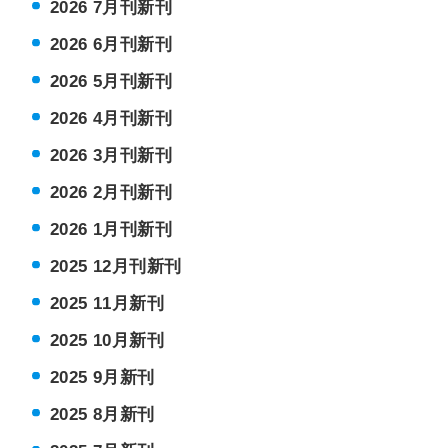
2026 7月刊新刊
2026 6月刊新刊
2026 5月刊新刊
2026 4月刊新刊
2026 3月刊新刊
2026 2月刊新刊
2026 1月刊新刊
2025 12月刊新刊
2025 11月新刊
2025 10月新刊
2025 9月新刊
2025 8月新刊