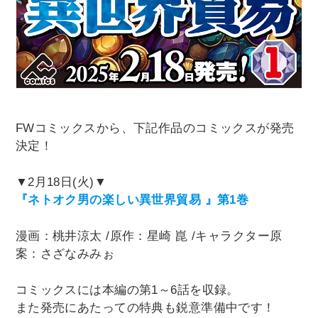
FWコミックスから、下記作品のコミックスが発売
決定！
▼2月18日(火)▼
『ネトオク男の楽しい異世界貿易 』第1巻
漫画：桃井涼太 /原作：星崎 崑 /キャラクター原
案：さざなみみぉ
コミックスには本編の第1～6話を収録。
また発売にあたっての特典も鋭意準備中です！