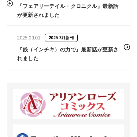
『フェアリーテイル・クロニクル』最新話
が更新されました
2025.03.01
2025 3月新刊
『銭（インチキ）の力で』最新話が更新さ
れました