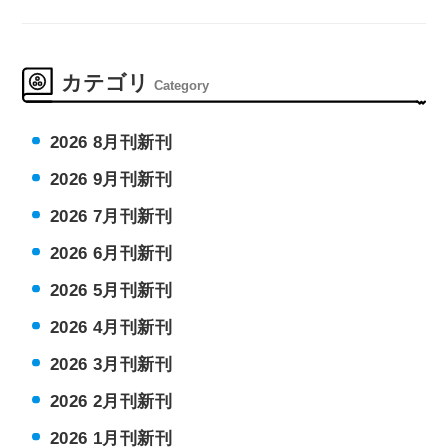
カテゴリ
Category
2026 8月刊新刊
2026 9月刊新刊
2026 7月刊新刊
2026 6月刊新刊
2026 5月刊新刊
2026 4月刊新刊
2026 3月刊新刊
2026 2月刊新刊
2026 1月刊新刊