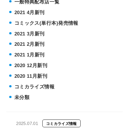
一般特典配布店一覧
2021 4月新刊
コミックス(単行本)発売情報
2021 3月新刊
2021 2月新刊
2021 1月新刊
2020 12月新刊
2020 11月新刊
コミカライズ情報
未分類
2025.07.01
コミカライズ情報