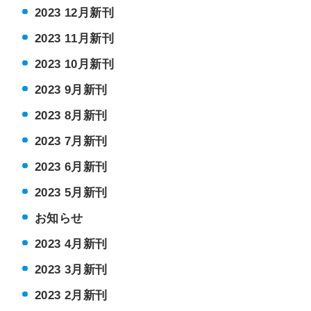
2023 12月新刊
2023 11月新刊
2023 10月新刊
2023 9月新刊
2023 8月新刊
2023 7月新刊
2023 6月新刊
2023 5月新刊
お知らせ
2023 4月新刊
2023 3月新刊
2023 2月新刊