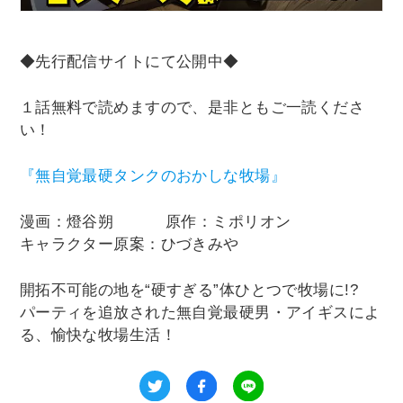
◆先行配信サイトにて公開中◆
１話無料で読めますので、是非ともご一読くださ
い！
『無自覚最硬タンクのおかしな牧場』
漫画：燈谷朔 原作：ミポリオン
キャラクター原案：ひづきみや
開拓不可能の地を“硬すぎる”体ひとつで牧場に!?
パーティを追放された無自覚最硬男・アイギスによ
る、愉快な牧場生活！