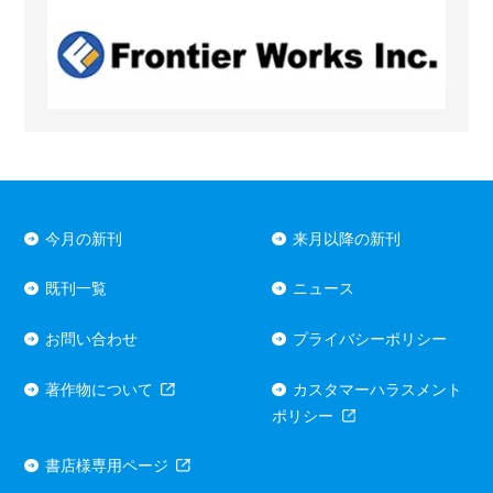
今月の新刊
来月以降の新刊
既刊一覧
ニュース
お問い合わせ
プライバシーポリシー
著作物について
カスタマーハラスメント
ポリシー
書店様専用ページ