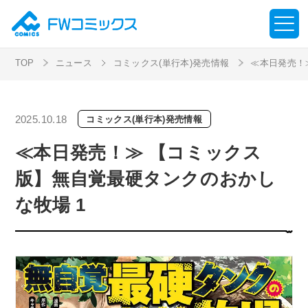
TOP
ニュース
コミックス(単行本)発売情報
≪本日発売！
2025.10.18
コミックス(単行本)発売情報
≪本日発売！≫ 【コミックス
版】無自覚最硬タンクのおかし
な牧場 1