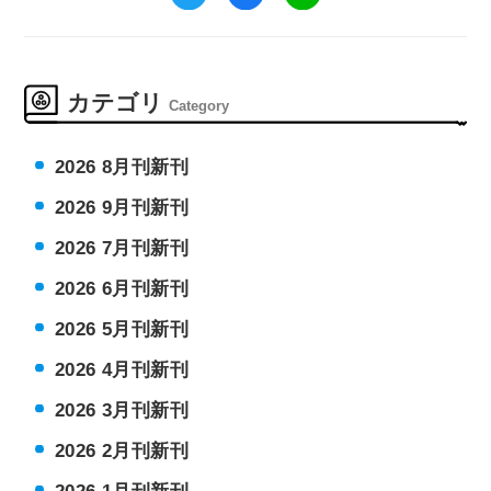
カテゴリ
Category
2026 8月刊新刊
2026 9月刊新刊
2026 7月刊新刊
2026 6月刊新刊
2026 5月刊新刊
2026 4月刊新刊
2026 3月刊新刊
2026 2月刊新刊
2026 1月刊新刊