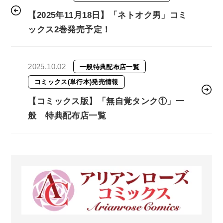
【2025年11月18日】「ネトオク男」コミ
ックス2巻発売予定！
2025.10.02
一般特典配布店一覧
コミックス(単行本)発売情報
【コミックス版】「無自覚タンク①」一
般 特典配布店一覧