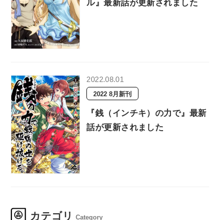
ル』最新話が更新されました
2022.08.01
2022 8月新刊
『銭（インチキ）の力で』最新
話が更新されました
カテゴリ
Category