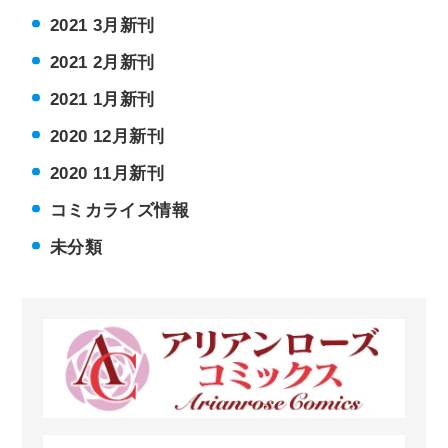
2021 3月新刊
2021 2月新刊
2021 1月新刊
2020 12月新刊
2020 11月新刊
コミカライズ情報
未分類