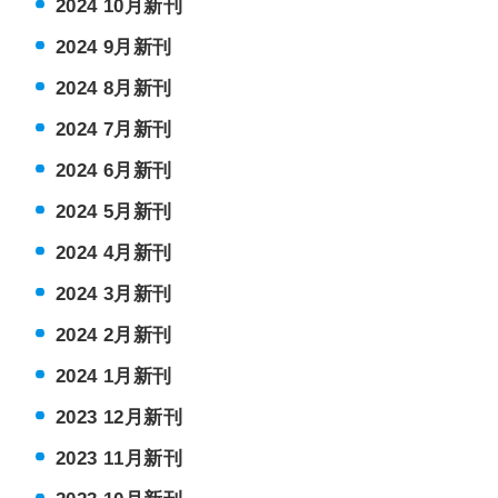
2024 10月新刊
2024 9月新刊
2024 8月新刊
2024 7月新刊
2024 6月新刊
2024 5月新刊
2024 4月新刊
2024 3月新刊
2024 2月新刊
2024 1月新刊
2023 12月新刊
2023 11月新刊