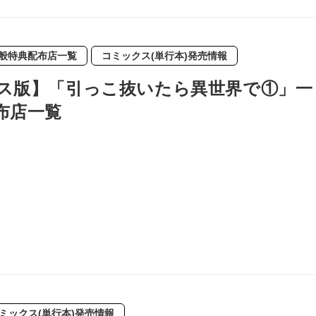
般特典配布店一覧
コミックス(単行本)発売情報
ス版】「引っこ抜いたら異世界で①」一
布店一覧
ミックス(単行本)発売情報