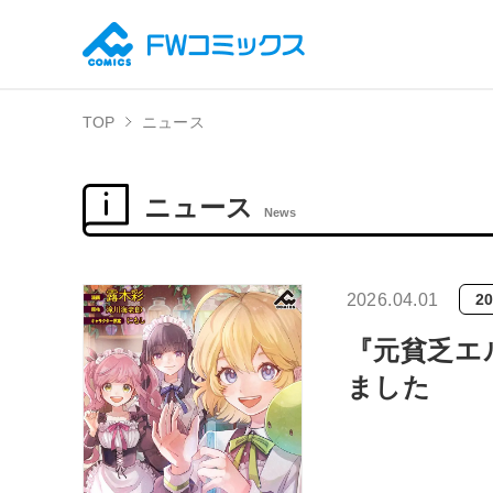
TOP
ニュース
ニュース
News
2026.04.01
2
『元貧乏エ
ました