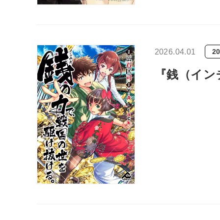
2026.04.01
2
『銭（イン