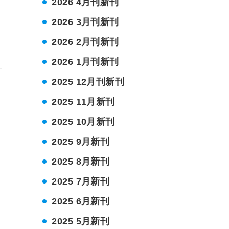
2026 4月刊新刊
2026 3月刊新刊
2026 2月刊新刊
2026 1月刊新刊
2025 12月刊新刊
2025 11月新刊
2025 10月新刊
2025 9月新刊
2025 8月新刊
2025 7月新刊
2025 6月新刊
2025 5月新刊