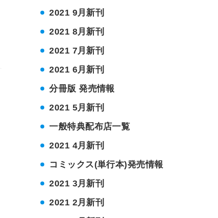
2021 9月新刊
2021 8月新刊
2021 7月新刊
2021 6月新刊
分冊版 発売情報
2021 5月新刊
一般特典配布店一覧
2021 4月新刊
コミックス(単行本)発売情報
2021 3月新刊
2021 2月新刊