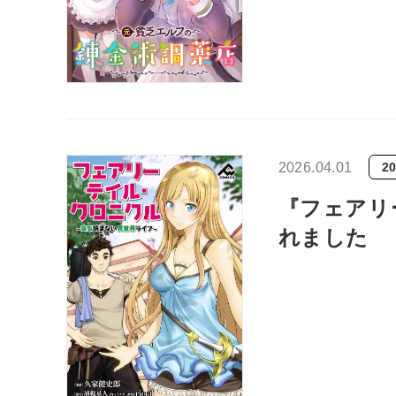
2026.04.01
2
『フェアリ
れました