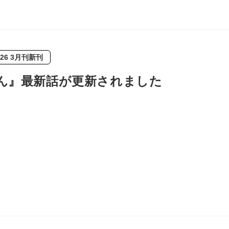
026 3月刊新刊
ん』最新話が更新されました