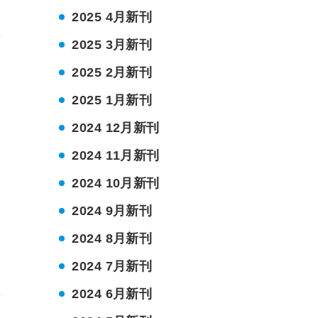
2025 4月新刊
2025 3月新刊
2025 2月新刊
2025 1月新刊
2024 12月新刊
2024 11月新刊
2024 10月新刊
2024 9月新刊
2024 8月新刊
2024 7月新刊
2024 6月新刊