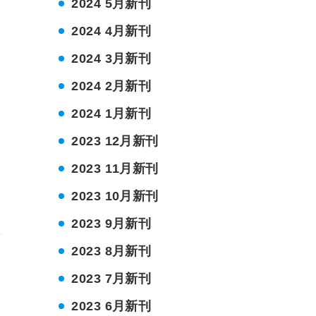
2024 5月新刊
2024 4月新刊
2024 3月新刊
2024 2月新刊
2024 1月新刊
2023 12月新刊
2023 11月新刊
2023 10月新刊
2023 9月新刊
2023 8月新刊
2023 7月新刊
2023 6月新刊