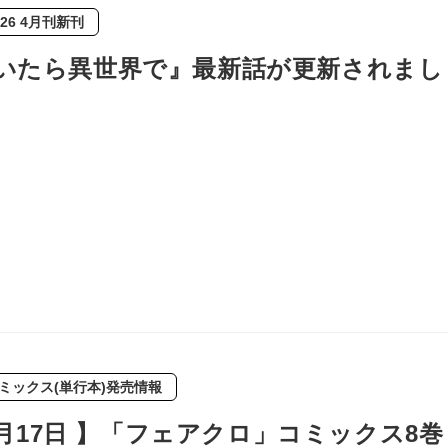
026 4月刊新刊
いたら異世界で』最新話が更新されまし
ミックス(単行本)発売情報
年4月17日 】「フェアクロ」コミックス8巻